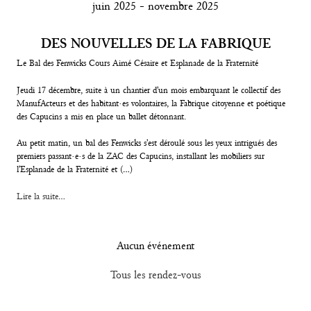
juin 2025 - novembre 2025
Contacts
DES NOUVELLES DE LA FABRIQUE
Le Bal des Fenwicks Cours Aimé Césaire et Esplanade de la Fraternité
Jeudi 17 décembre, suite à un chantier d’un mois embarquant le collectif des
ManufActeurs et des habitant·es volontaires, la Fabrique citoyenne et poétique
des Capucins a mis en place un ballet détonnant.
Au petit matin, un bal des Fenwicks s’est déroulé sous les yeux intrigués des
premiers passant·e·s de la ZAC des Capucins, installant les mobiliers sur
l’Esplanade de la Fraternité et (…)
Lire la suite...
Aucun événement
Tous les rendez-vous