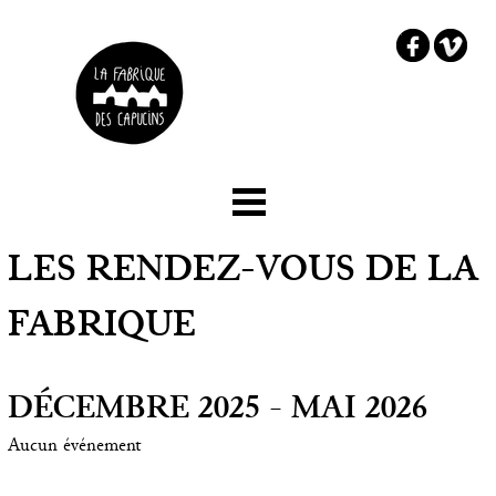
☰ Menu
Accueil
LES RENDEZ-VOUS DE LA
Le projet
FABRIQUE
Les partenaires
DÉCEMBRE 2025 - MAI 2026
Comment embarquer ?
Aucun événement
Chez Capucine