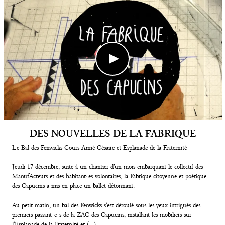
Contacts
DES NOUVELLES DE LA FABRIQUE
Le Bal des Fenwicks Cours Aimé Césaire et Esplanade de la Fraternité
Jeudi 17 décembre, suite à un chantier d’un mois embarquant le collectif des
ManufActeurs et des habitant·es volontaires, la Fabrique citoyenne et poétique
des Capucins a mis en place un ballet détonnant.
Au petit matin, un bal des Fenwicks s’est déroulé sous les yeux intrigués des
premiers passant·e·s de la ZAC des Capucins, installant les mobiliers sur
l’Esplanade de la Fraternité et (…)