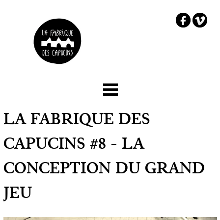
☰ Menu
Accueil
LA FABRIQUE DES
Le projet
CAPUCINS #8 - LA
Les partenaires
CONCEPTION DU GRAND
Comment embarquer ?
JEU
Chez Capucine