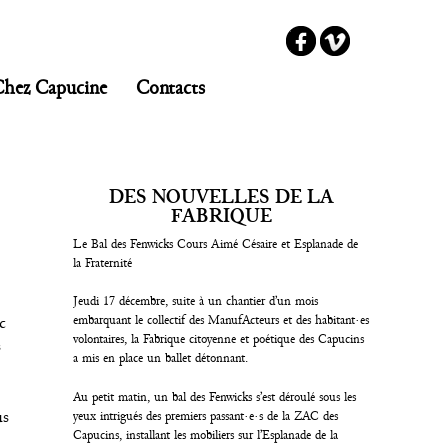
Chez Capucine
Contacts
DES NOUVELLES DE LA
!
FABRIQUE
Le Bal des Fenwicks Cours Aimé Césaire et Esplanade de
la Fraternité
Jeudi 17 décembre, suite à un chantier d’un mois
c
embarquant le collectif des ManufActeurs et des habitant·es
volontaires, la Fabrique citoyenne et poétique des Capucins
s
a mis en place un ballet détonnant.
Au petit matin, un bal des Fenwicks s’est déroulé sous les
us
yeux intrigués des premiers passant·e·s de la ZAC des
Capucins, installant les mobiliers sur l’Esplanade de la