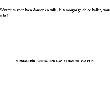
lévateurs vont bien danser en ville, le témoignage de ce ballet, vou
nnée !
Mentions légales
|
Site réalisé avec SPIP
|
Se connecter
|
Plan du site