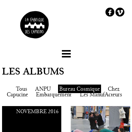
☰ Menu
Accueil
LES ALBUMS
Le projet
Tous
ANPU
Bureau Cosmique
Chez
Les partenaires
Capucine
Embarquement
Les ManufActeurs
Comment embarquer ?
NOVEMBRE 2016
Chez Capucine