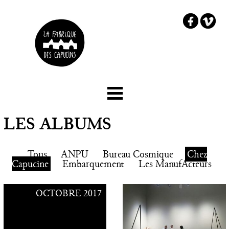
☰ Menu
Accueil
LES ALBUMS
Le projet
Tous
ANPU
Bureau Cosmique
Chez
Les partenaires
Capucine
Embarquement
Les ManufActeurs
Comment embarquer ?
OCTOBRE 2017
Chez Capucine