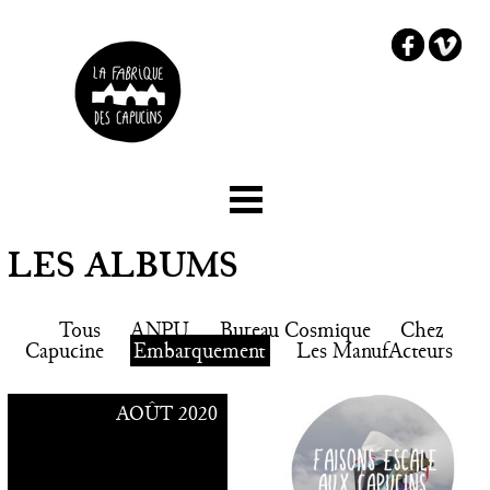
☰ Menu
Accueil
LES ALBUMS
Le projet
Tous
ANPU
Bureau Cosmique
Chez
Les partenaires
Capucine
Embarquement
Les ManufActeurs
Comment embarquer ?
AOÛT 2020
Chez Capucine