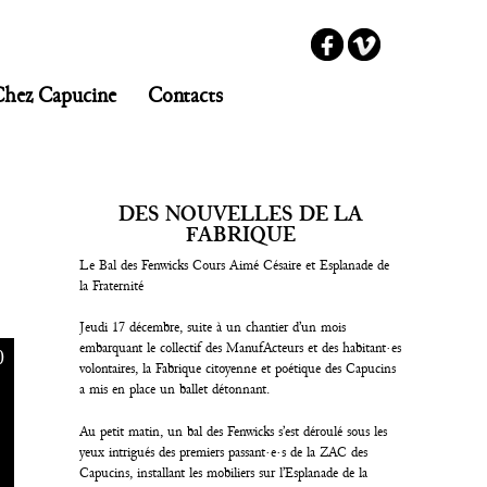
Chez Capucine
Contacts
DES NOUVELLES DE LA
FABRIQUE
Le Bal des Fenwicks Cours Aimé Césaire et Esplanade de
la Fraternité
Jeudi 17 décembre, suite à un chantier d’un mois
embarquant le collectif des ManufActeurs et des habitant·es
0
volontaires, la Fabrique citoyenne et poétique des Capucins
a mis en place un ballet détonnant.
Au petit matin, un bal des Fenwicks s’est déroulé sous les
yeux intrigués des premiers passant·e·s de la ZAC des
Capucins, installant les mobiliers sur l’Esplanade de la