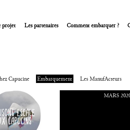
 projet
Les partenaires
Comment embarquer ?
hez Capucine
Embarquement
Les ManufActeurs
MARS 202